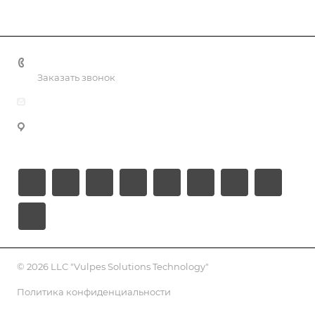
+998 55 518 86 66
Заказать звонок
info@vulpes.uz
Узбекистан, г. Ташкент, ул. Юкори-Каракамыш 2, офис
9
© 2026 LLC "Vulpes Solutions Technology"
Политика конфиденциальности