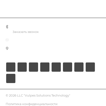
+998 55 518 86 66
Заказать звонок
info@vulpes.uz
Узбекистан, г. Ташкент, ул. Юкори-Каракамыш 2, офис
9
© 2026 LLC "Vulpes Solutions Technology"
Политика конфиденциальности