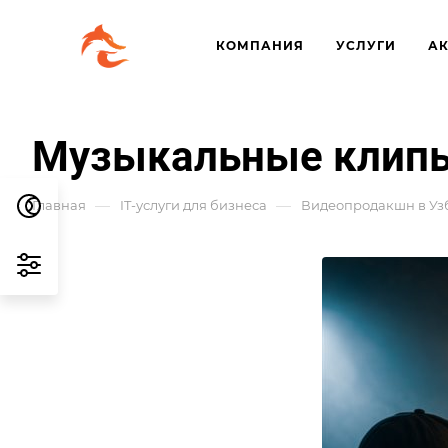
КОМПАНИЯ
УСЛУГИ
А
Музыкальные клип
—
—
Главная
IT-услуги для бизнеса
Видеопродакшн в Уз