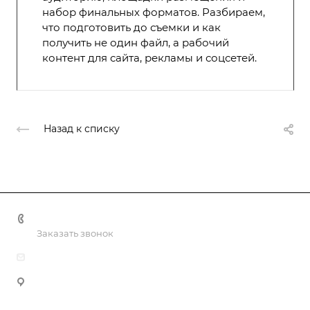
набор финальных форматов. Разбираем,
что подготовить до съемки и как
получить не один файл, а рабочий
контент для сайта, рекламы и соцсетей.
Назад к списку
+998 55 518 86 66
Заказать звонок
info@vulpes.uz
Узбекистан, г. Ташкент, ул. Юкори-Каракамыш 2, офис
9