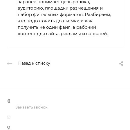
заранее понимает цель ролика,
аудиторию, площадки размещения и
набор финальных форматов. Разбираем,
что подготовить до съемки и как
получить не один файл, а рабочий
контент для сайта, рекламы и соцсетей.
Назад к списку
+998 55 518 86 66
Заказать звонок
info@vulpes.uz
Узбекистан, г. Ташкент, ул. Юкори-Каракамыш 2, офис