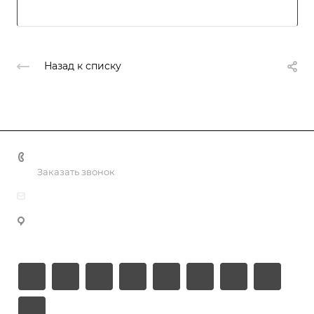
Назад к списку
+998 55 518 86 66
Заказать звонок
info@vulpes.uz
Узбекистан, г. Ташкент, ул. Юкори-Каракамыш 2, офис
9