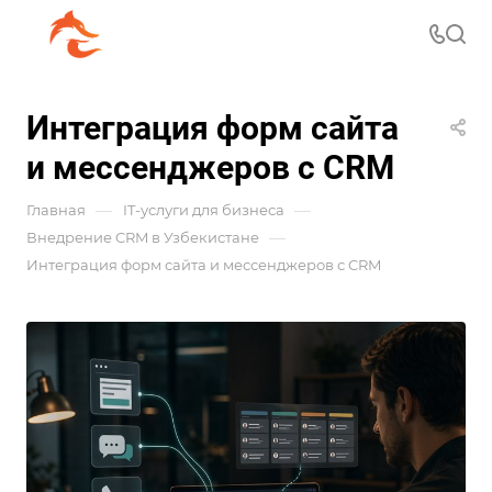
Интеграция форм сайта
и мессенджеров с CRM
—
—
Главная
IT-услуги для бизнеса
—
Внедрение CRM в Узбекистане
Интеграция форм сайта и мессенджеров с CRM