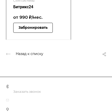
CRM системы
Битрикс24
от 990 ₽/мес.
Забронировать
Назад к списку
+998 55 518 86 66
Заказать звонок
info@vulpes.uz
Узбекистан, г. Ташкент, ул. Юкори-Каракамыш 2, офис