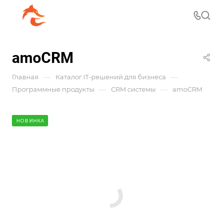
amoCRM
—
—
Главная
Каталог IT-решений для бизнеса
—
—
Программные продукты
CRM системы
amoCRM
НОВИНКА