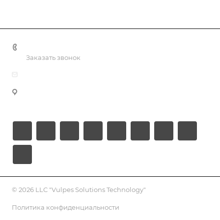
+998 55 518 86 66
Заказать звонок
info@vulpes.uz
Узбекистан, г. Ташкент, ул. Юкори-Каракамыш 2, офис
9
© 2026 LLC "Vulpes Solutions Technology"
Политика конфиденциальности