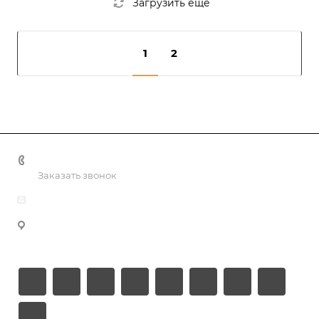
Загрузить еще
1
2
+998 55 518 86 66
Заказать звонок
info@vulpes.uz
Узбекистан, г. Ташкент, ул. Юкори-Каракамыш 2, офис
9