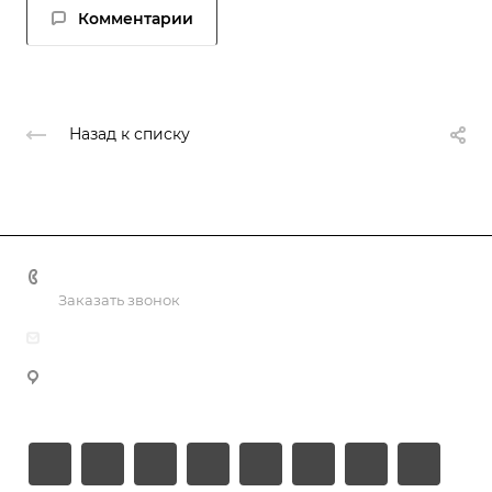
Комментарии
Назад к списку
+998 55 518 86 66
Заказать звонок
info@vulpes.uz
Узбекистан, г. Ташкент, ул. Юкори-Каракамыш 2, офис
9