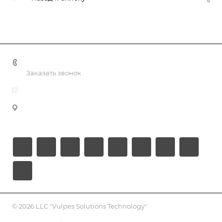
+998 55 518 86 66
Заказать звонок
info@vulpes.uz
Узбекистан, г. Ташкент, ул. Юкори-Каракамыш 2, офис
9
© 2026 LLC "Vulpes Solutions Technology"