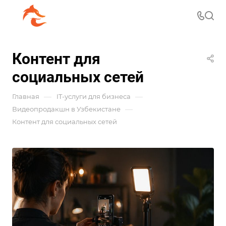
Контент для
социальных сетей
—
—
Главная
IT-услуги для бизнеса
—
Видеопродакшн в Узбекистане
Контент для социальных сетей