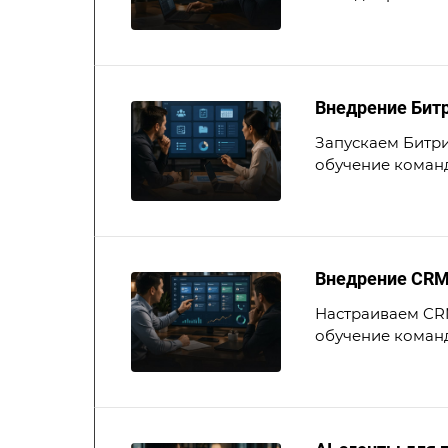
Внедрение Битр
Запускаем Битри
обучение коман
Внедрение CRM
Настраиваем CRM
обучение коман