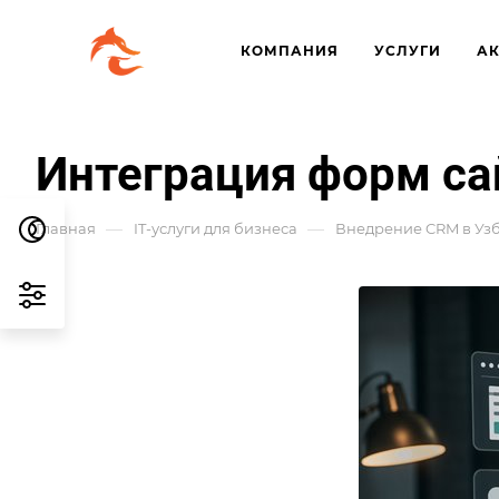
КОМПАНИЯ
УСЛУГИ
А
Интеграция форм са
—
—
Главная
IT-услуги для бизнеса
Внедрение CRM в Уз