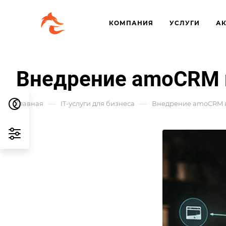
КОМПАНИЯ
УСЛУГИ
А
Внедрение amoCRM 
—
—
Главная
IT-услуги для бизнеса
Внедрение amoCRM в