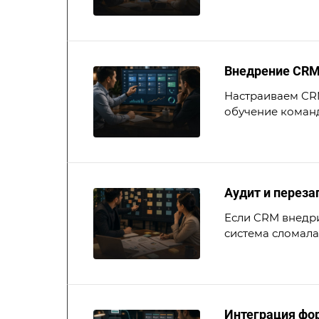
Внедрение CRM
Настраиваем CRM
обучение коман
Аудит и переза
Если CRM внедрил
система сломала
Интеграция фо