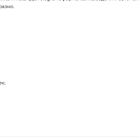
разно.
к;