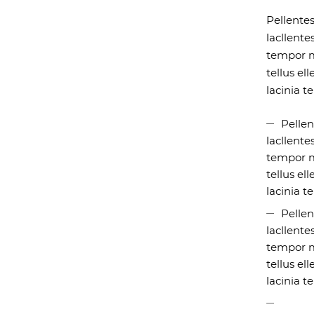
Pellente
lacllente
tempor m
tellus el
lacinia 
Pellen
lacllente
tempor m
tellus el
lacinia 
Pellen
lacllente
tempor m
tellus el
lacinia 