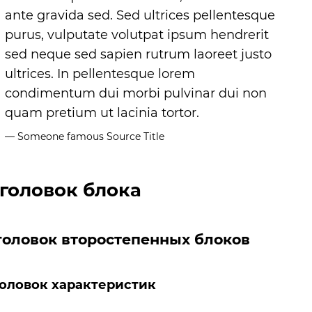
ante gravida sed. Sed ultrices pellentesque
purus, vulputate volutpat ipsum hendrerit
sed neque sed sapien rutrum laoreet justo
ultrices. In pellentesque lorem
condimentum dui morbi pulvinar dui non
quam pretium ut lacinia tortor.
Someone famous
Source Title
головок блока
головок второстепенных блоков
оловок характеристик