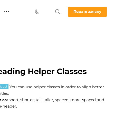
Подать заявку
ading Helper Classes
You can use helper classes in order to align better
s up!
itles.
 as:
short, shorter, tall, taller, spaced, more-spaced and
-header.