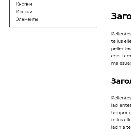
Кнопки
Иконки
Заг
Элементы
Pellente
tellus e
pellente
eget temp
malesua
Заго
Pellente
lacllente
tempor m
tellus el
lacinia 