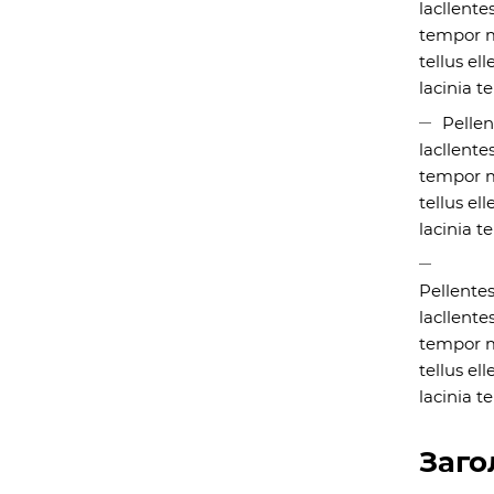
lacllente
tempor m
tellus el
lacinia 
Pellen
lacllente
tempor m
tellus el
lacinia 
Pellente
lacllente
tempor m
tellus el
lacinia 
Заго