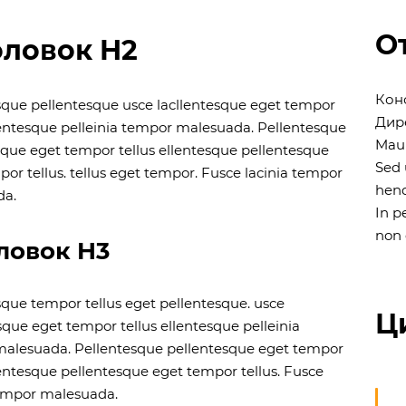
О
оловок H2
Кон
sque pellentesque usce lacllentesque eget tempor
Дир
llentesque pelleinia tempor malesuada. Pellentesque
Maur
sque eget tempor tellus ellentesque pellentesque
Sed 
or tellus. tellus eget tempor. Fusce lacinia tempor
hend
da.
In p
non 
ловок H3
sque tempor tellus eget pellentesque. usce
Ц
sque eget tempor tellus ellentesque pelleinia
alesuada. Pellentesque pellentesque eget tempor
lentesque pellentesque eget tempor tellus. Fusce
tempor malesuada.