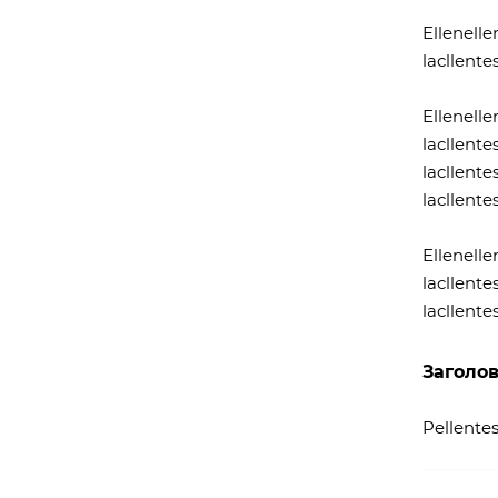
Ellenell
lacllent
Ellenell
lacllent
lacllent
lacllent
Ellenell
lacllent
lacllent
Заголо
Pellente