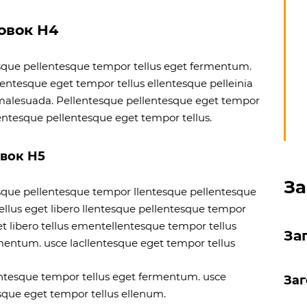
овок H4
sque pellentesque tempor tellus eget fermentum.
lentesque eget tempor tellus ellentesque pelleinia
alesuada. Pellentesque pellentesque eget tempor
lentesque pellentesque eget tempor tellus.
вок H5
За
sque pellentesque tempor llentesque pellentesque
ellus eget libero llentesque pellentesque tempor
et libero tellus ementellentesque tempor tellus
За
mentum. usce lacllentesque eget tempor tellus
entesque tempor tellus eget fermentum. usce
Заг
esque eget tempor tellus ellenum.