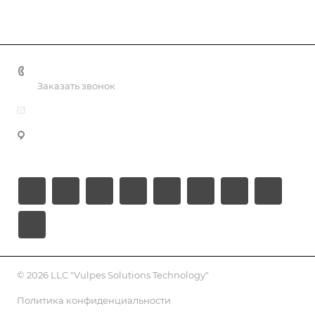
+998 55 518 86 66
Заказать звонок
info@vulpes.uz
Узбекистан, г. Ташкент, ул. Юкори-Каракамыш 2, офис
9
© 2026 LLC "Vulpes Solutions Technology"
Политика конфиденциальности