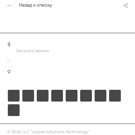
Назад к списку
+998 55 518 86 66
Заказать звонок
info@vulpes.uz
Узбекистан, г. Ташкент, ул. Юкори-Каракамыш 2, офис
9
© 2026 LLC "Vulpes Solutions Technology"