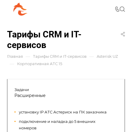
Тарифы CRM и IT-
сервисов
—
—
Главная
Тарифы CRM и IT-сервисов
Asterisk UZ
—
Корпоративная АТС 15
Задачи
Расширенные
установку IP АТС Астериск на ПК заказчика
подключение и наладка до 5 внешних
номеров