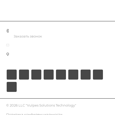
+998 55 518 86 66
Заказать звонок
info@vulpes.uz
Узбекистан, г. Ташкент, ул. Юкори-Каракамыш 2, офис
9
© 2026 LLC "Vulpes Solutions Technology"
Политика конфиденциальности