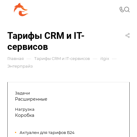
Тарифы CRM и IT-
сервисов
—
—
—
Главная
Тарифы CRM и IT-сервисов
itgix
Энтерпрайз
Задачи
Расширенные
Нагрузка
Коробка
Актуален для тарифов Б24