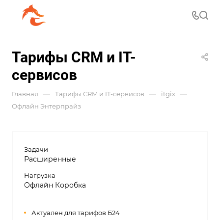
Тарифы CRM и IT-
сервисов
—
—
—
Главная
Тарифы CRM и IT-сервисов
itgix
Офлайн Энтерпрайз
Задачи
Расширенные
Нагрузка
Офлайн Коробка
Актуален для тарифов Б24