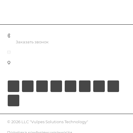
+998 55 518 86 66
Заказать звонок
info@vulpes.uz
Узбекистан, г. Ташкент, ул. Юкори-Каракамыш 2, офис
9
© 2026 LLC "Vulpes Solutions Technology"
Политика конфиденциальности