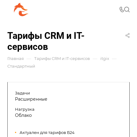
Тарифы CRM и IT-
сервисов
—
—
—
Главная
Тарифы CRM и IT-сервисов
itgix
Стандартный
Задачи
Расширенные
Нагрузка
Облако
Актуален для тарифов Б24