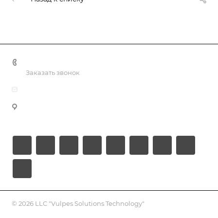
+998 55 518 86 66
Заказать звонок
info@vulpes.uz
Узбекистан, г. Ташкент, ул. Юкори-Каракамыш 2, офис
9
© 2026 LLC "Vulpes Solutions Technology"