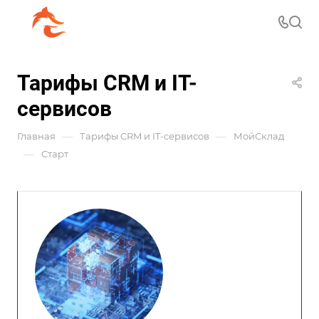
Тарифы CRM и IT-
сервисов
—
—
Главная
Тарифы CRM и IT-сервисов
МойСклад
—
Старт