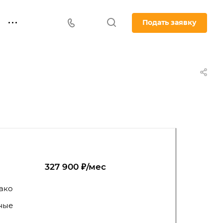
Подать заявку
327 900 ₽/мес
ако
ные