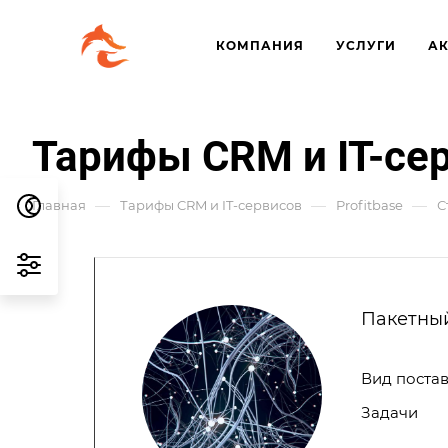
КОМПАНИЯ
УСЛУГИ
А
Тарифы CRM и IT-се
—
—
—
Главная
Тарифы CRM и IT-сервисов
Profitbase
С
Пакетный
Вид поста
Задачи