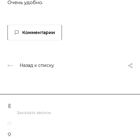
Очень удобно.
Комментарии
Назад к списку
+998 55 518 86 66
Заказать звонок
info@vulpes.uz
Узбекистан, г. Ташкент, ул. Юкори-Каракамыш 2, офис